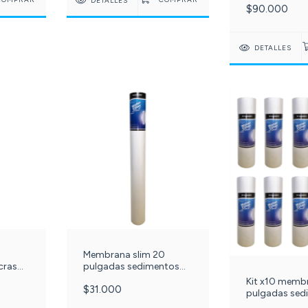
DETALLES
$90.000
PURIPLUS c-1
DETALLES
Membrana slim 20
cras
pulgadas sedimentos
- cod
polipropileno 20 micras.
Kit x10 memb
$31.000
C-064-
pulgadas sed
polipropileno