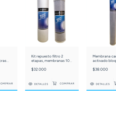
Kit repuesto filtro 2
Membrana ca
cras
etapas, membranas 10
activado blo
0
pulgadas sedimentos
pulgadas Slim
$32.000
$38.000
polipropileno 5 micras +
carbón activado bloque.
c-572-
DETALLES
DETALLES