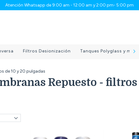
Atención Whatsapp de 9:00 am - 12:00 am y 2:00 pm- 5:00 pm
nversa
Filtros Desionización
Tanques Polyglass y medio
ros de 10 y 20 pulgadas
mbranas Repuesto - filtros 