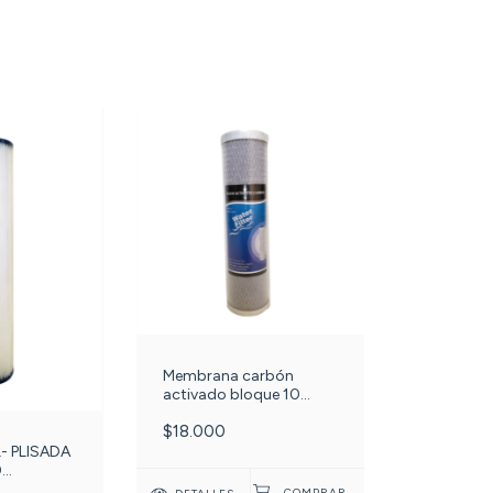
Membrana carbón
activado bloque 10
pulgadas. C-24-
$18.000
- PLISADA
0
G BLUE