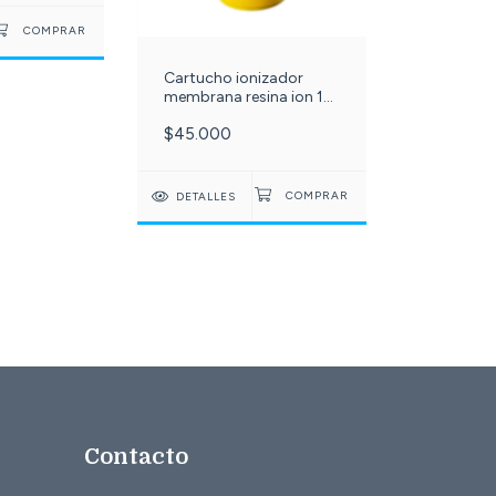
Cartucho ionizador
membrana resina ion 10
pulgadas - retira calcio y
$45.000
magnesio del agua. c-
066-
DETALLES
Contacto