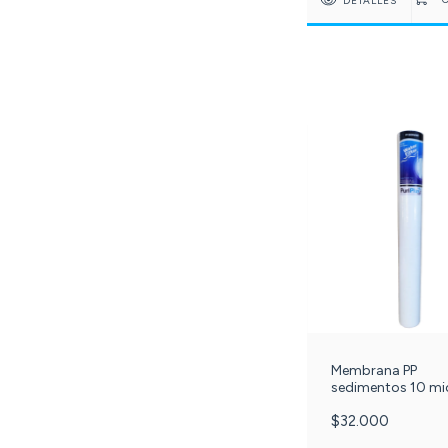
DETALLES
Membrana PP
sedimentos 10 mi
20 pulgadas slim 
$32.000
50-