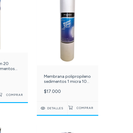
m 20
imentos
5 micras.
Membrana polipropileno
sedimentos 1 micra 10
pulgadas. C-62-
$17.000
DETALLES