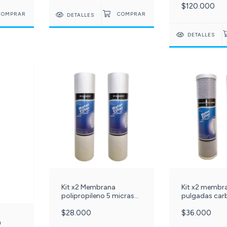
$120.000
c-22-
DETALLES
DETALLES
Kit x2 Membrana
Kit x2 membr
polipropileno 5 micras
pulgadas car
10 pulgadas. C-22-
activado bloq
$28.000
$36.000
n