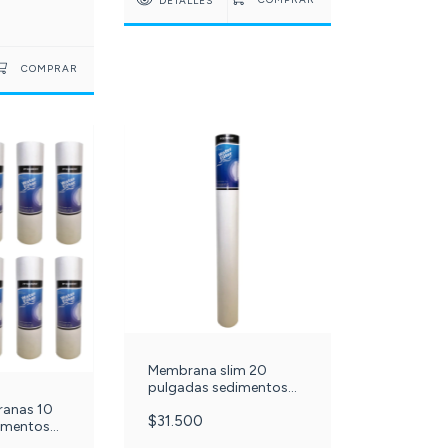
DETALLES
03-
Membrana slim 20
pulgadas sedimentos
polipropileno 1 micra. c-
ranas 10
$31.500
65-
imentos
 5 micras