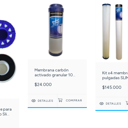
Membrana carbón
Kit x4 membr
activado granular 10
pulgadas SLI
pulgadas. C-023-
sedimentos P
$24.000
$145.000
micras y polip
micras + car
+ carbón gran
DETALLES
filtro de agua
DETALLES
503-
le para
o Slim
59-