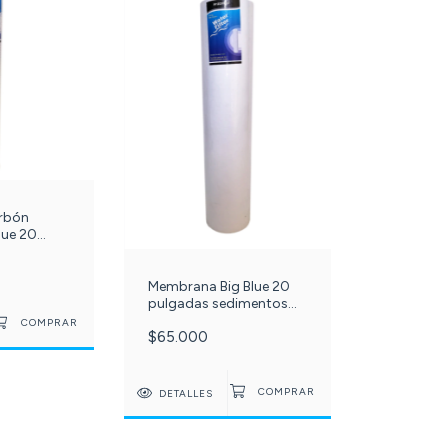
rbón
que 20
. c-072-
Membrana Big Blue 20
pulgadas sedimentos
polipropileno 5 micras.
$65.000
c-029-
DETALLES