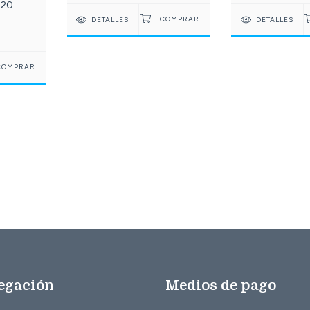
 20
071-
DETALLES
DETALLES
egación
Medios de pago