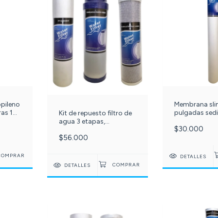
pileno
Membrana sli
ras 10
pulgadas sed
Kit de repuesto filtro de
polipropileno 
agua 3 etapas,
$30.000
C-070-
membrana 10 pulgadas,
$56.000
Sedimentos pp 5 micras
+ carbón bloque +
carbón granular para
DETALLES
filtro de agua. c-501-
DETALLES