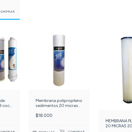
 de
Membrana polipropileno
3 coco
sedimentos 20 micras
10 pulgadas. c-164-
$18.000
MEMBRANA PL
20 MICRAS 2
PULGADAS BI