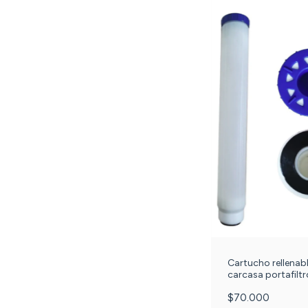
Cartucho rellenab
carcasa portafiltr
20 pulgadas. c-1
$70.000