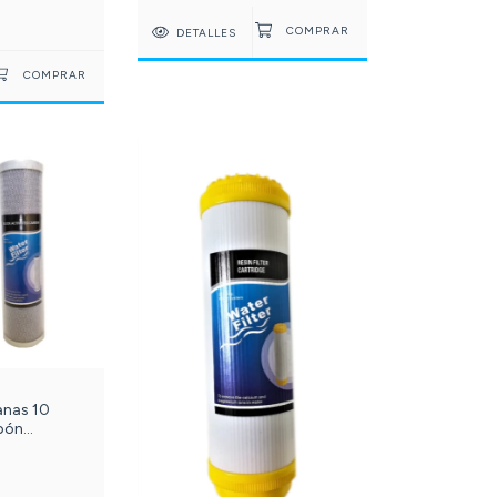
DETALLES
anas 10
bón
ue. c-24-