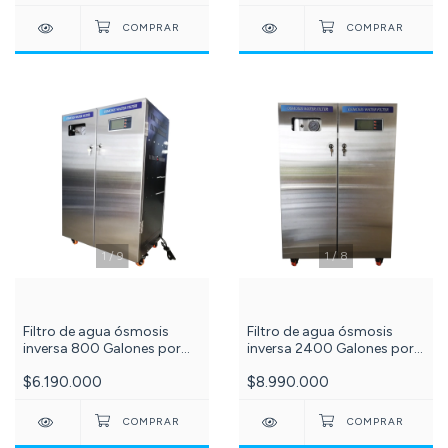
1
/
8
1
/
9
Filtro de agua ósmosis
Filtro de agua ósmosis
inversa 2400 Galones por
inversa 800 Galones por
día, 5 Etapas con luz uv
día 5 etapas gabinete
$8.990.000
$6.190.000
25w en Gabinete de Acero
acero con Luz uv 6w
PuriPlus c- 629-
PuriPlus c -532-