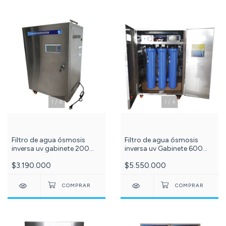
1
/
4
1
/
4
Filtro de agua ósmosis
Filtro de agua ósmosis
inversa uv Gabinete 600
inversa uv gabinete 200
Galones por día, 5 etapas c
galones día, 6 etapas c-
$5.550.000
$3.190.000
-531-
630-