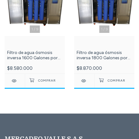
1
/
9
1
/
9
Filtro de agua ósmosis
Filtro de agua ósmosis
inversa 1600 Galones por
inversa 1800 Galones por
día, 5 Etapas con luz uv
día, 5 Etapas con luz uv
$8.580.000
$8.870.000
25w en Gabinete de Acero
25w en gabinete de acero
PuriPlus c -627-
PuriPlus c -628-
MERCADEO VALLE S.A.S