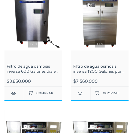
1
/
8
1
/
9
Filtro de agua ósmosis
Filtro de agua ósmosis
inversa 600 Galones día en
inversa 1200 Galones por
gabinete de acero
día 5 Etapas con luz
$3.650.000
$7.560.000
inoxidable PuriPlus c -622-
Ultravioleta de 25w en
Gabinete de acero PuriPlus
c -529-