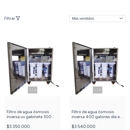
Filtrar
1
/
9
1
/
4
Filtro de agua ósmosis
Filtro de agua ósmosis
inversa 400 galones día en
inversa uv gabinete 300
gabinete de acero
galones día, 6 etapas c
$3.540.000
$3.350.000
inoxidable PuriPlus c -530-
-626-