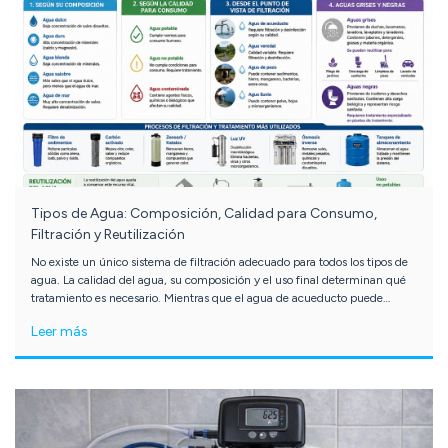
Tipos de Agua: Composición, Calidad para Consumo,
Filtración y Reutilización
No existe un único sistema de filtración adecuado para todos los tipos de
agua. La calidad del agua, su composición y el uso final determinan qué
tratamiento es necesario. Mientras que el agua de acueducto puede
requerir únicamente filtración básica y desinfección, las aguas de pozo,
Leer más
salobres, grises o negras demandan soluciones mucho más
especializadas. Antes de seleccionar cualquier sistema de tratamiento es
recomendable identificar el origen del agua y, cuando sea posible, realizar
un análisis que permita diseñar la solución más adecuada para cada
necesidad. En Mercadeo Valle contamos con filtros de agua, sistemas de
ósmosis inversa, lámparas UV, medios filtrantes y soluciones para
aplicaciones domésticas, comerciales e industriales, ayudando a nuestros