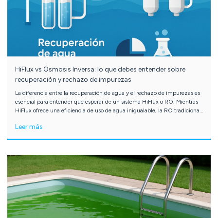
HiFlux vs Ósmosis Inversa: lo que debes entender sobre
recuperación y rechazo de impurezas
La diferencia entre la recuperación de agua y el rechazo de impurezas es
esencial para entender qué esperar de un sistema HiFlux o RO. Mientras
HiFlux ofrece una eficiencia de uso de agua inigualable, la RO tradicional
es la campeona en condiciones extremas de calidad de agua. Elegir entre
Leer más
una y otra dependerá del balance entre ahorro y pureza que se busque.