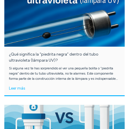
¿Qué significa la “piedrita negra” dentro del tubo
ultravioleta (lámpara UV)?
Si alguna vez te has sorprendido al ver una pequeña bolita o “piedrita
negra” dentro de tu tubo ultravioleta, no te alarmes. Este componente
forma parte de la construcción interna de la lámpara y es indispensable
para que funcione correctamente. En este artículo te explicamos qué es,
Leer más
por qué aparece y qué precauciones debes tener al manipular o desechar
este tipo de lámparas.