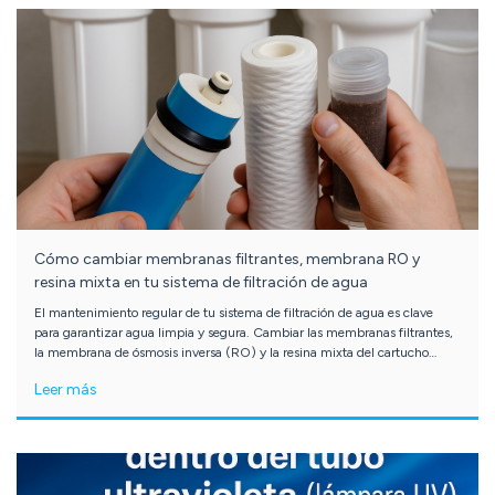
Cómo cambiar membranas filtrantes, membrana RO y
resina mixta en tu sistema de filtración de agua
El mantenimiento regular de tu sistema de filtración de agua es clave
para garantizar agua limpia y segura. Cambiar las membranas filtrantes,
la membrana de ósmosis inversa (RO) y la resina mixta del cartucho
rellenable puede parecer complicado, pero siguiendo algunos pasos
Leer más
básicos lo harás de forma sencilla y segura.