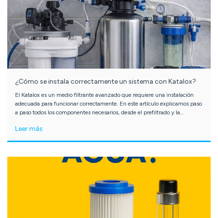
clientes a mejorar la calidad del agua de acuerdo con sus necesidades
específicas
¿Cómo se instala correctamente un sistema con Katalox?
El Katalox es un medio filtrante avanzado que requiere una instalación
adecuada para funcionar correctamente. En este artículo explicamos paso
a paso todos los componentes necesarios, desde el prefiltrado y la
cloración previa hasta la filtración final y la eliminación del cloro residual,
Leer más
aclarando en qué casos es recomendable y cuándo no.