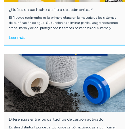
¿Qué es un cartucho de filtro de sedimentos?
El filtro de sedimentos es la primera etapa en la mayoría de los sistemas
de purificación de agua. Su función es eliminar partículas grandes como
arena, barro y óxido, protegiendo las etapas posteriores del sistema y
garantizando agua más limpia para el hogar o negocio. En este artículo te
Leer más
contamos cómo funciona, qué tipos existen y cada cuánto debes
reemplazarlo.
Diferencias entre los cartuchos de carbón activado
Existen distintos tipos de cartuchos de carbón activado para purificar el