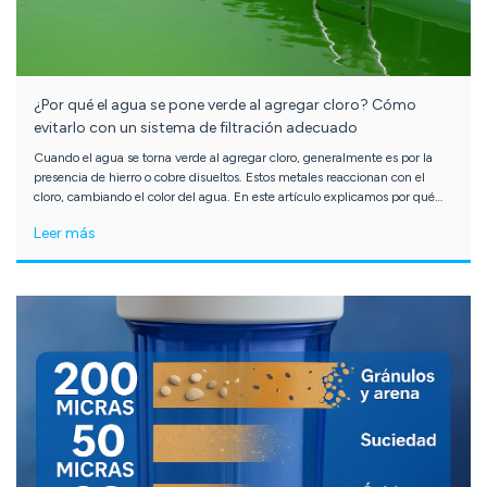
¿Por qué el agua se pone verde al agregar cloro? Cómo
evitarlo con un sistema de filtración adecuado
Cuando el agua se torna verde al agregar cloro, generalmente es por la
presencia de hierro o cobre disueltos. Estos metales reaccionan con el
cloro, cambiando el color del agua. En este artículo explicamos por qué
ocurre, qué tipo de filtración necesitas para eliminarlos, y cómo mejorar tu
Leer más
sistema actual con etapas como Katalox Light para evitar este problema,
especialmente si llenas piscinas o usas agua de pozo.