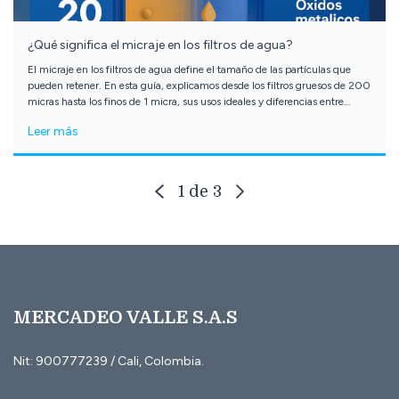
¿Qué significa el micraje en los filtros de agua?
El micraje en los filtros de agua define el tamaño de las partículas que
pueden retener. En esta guía, explicamos desde los filtros gruesos de 200
micras hasta los finos de 1 micra, sus usos ideales y diferencias entre
prefiltros de malla y cartuchos de polipropileno. También comparamos
Leer más
tamaños y conexiones de carcasas comunes para ayudarte a elegir la
mejor configuración según tu necesidad.
1
de
3
MERCADEO VALLE S.A.S
Nit: 900777239 / Cali, Colombia.