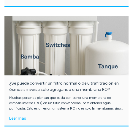
¿Se puede convertir un filtro normal o de ultrafiltración en
ósmosis inversa solo agregando una membrana RO?
Muchas personas piensan que basta con poner una membrana de
ósmosis inversa (RO) en un filtro convencional para obtener agua
purificada. Esto es un error: un sistema RO no es solo la membrana, sino
un conjunto de componentes mecánicos y eléctricos que trabajan en
Leer más
conjunto. Aquí te explicamos por qué no funcionará y qué hace único a
un verdadero sistema de ósmosis inversa.