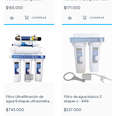
Blanco conexión 1/2 con
conexión 1/2 con
$165.000
$171.000
membrana filtrante carbón
membrana filtrante carbón
activado bloque c-182-73-
activado bloque c--129-
87-24-
73-87-24
1
/
8
1
/
3
Filtro Ultrafiltración de
Filtro de agua básico 2
agua 6 etapas ultravioleta
etapas c - 646-
80 litros por hora PuriPlus c
$745.000
$237.000
-536-