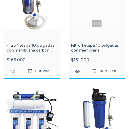
1
/
5
1
/
5
Filtro 1 etapa 10 pulgadas
Filtro 1 etapa 10 pulgadas
con membrana carbón
con membrana
activado bloque c-101-73-
polipropileno 5 micras c
$166.000
$161.000
87-24
-101-73-87-22-