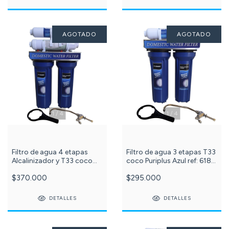
AGOTADO
AGOTADO
1
/
4
1
/
4
Filtro de agua 4 etapas
Filtro de agua 3 etapas T33
Alcalinizador y T33 coco
coco Puriplus Azul ref: 618-
Puriplus Azul ref: 618-32-31
31
$370.000
$295.000
DETALLES
DETALLES