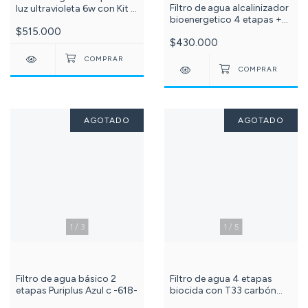
Filtro de agua alcalinizador
luz ultravioleta 6w con Kit x
bioenergetico 4 etapas +
2 membranas 10 pulgadas
Kit x3 membranas 10 pulg
$515.000
y tubo uv 6w c -210-572-
$430.000
sedimentos, carbón
013-
granular y bloque c -570-
501-
AGOTADO
AGOTADO
1
/
3
1
/
5
Filtro de agua básico 2
Filtro de agua 4 etapas
etapas Puriplus Azul c -618-
biocida con T33 carbón
coco Puriplus Azul c - 618-