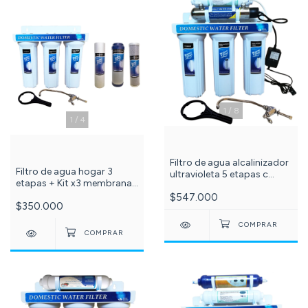
1
/
8
1
/
4
Filtro de agua alcalinizador
Filtro de agua hogar 3
ultravioleta 5 etapas c
etapas + Kit x3 membranas
-517-
de repuesto 10 pulgadas
$547.000
$350.000
(Sedimentos, carbón
bloque y granular c -635-
501-