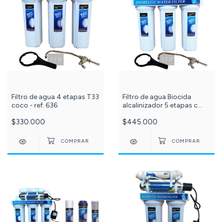
1
/
5
1
/
7
Filtro de agua 4 etapas T33
Filtro de agua Biocida
coco - ref: 636
alcalinizador 5 etapas c
-586-
$330.000
$445.000