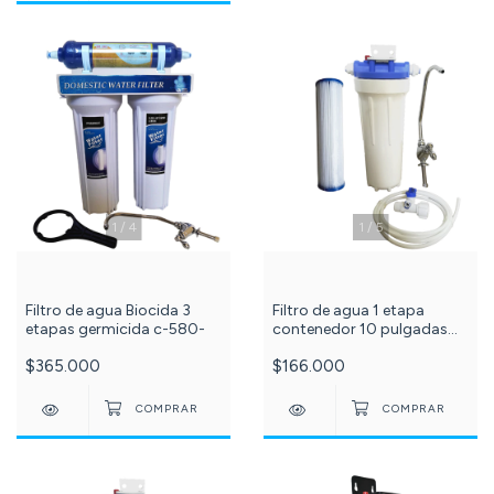
1
/
4
1
/
5
Filtro de agua Biocida 3
Filtro de agua 1 etapa
etapas germicida c-580-
contenedor 10 pulgadas
Blanco conexión 1/2 con
$365.000
$166.000
membrana filtrante
polipropileno PLISADO
sedimentos 20 micras c-
182-73-87-99