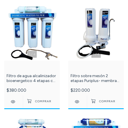
1
/
4
1
/
4
Filtro de agua alcalinizador
Filtro sobre mesón 2
bioenergetico 4 etapas c
etapas Puriplus- membrana
-570-
PP y CTO bloque - cod- 76 -
$380.000
$220.000