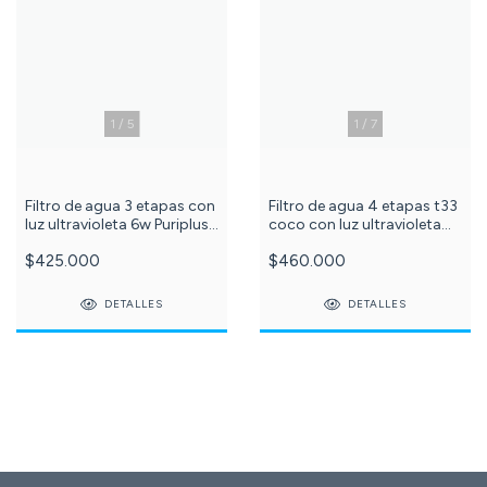
1
/
5
1
/
7
Filtro de agua 3 etapas con
Filtro de agua 4 etapas t33
luz ultravioleta 6w Puriplus
coco con luz ultravioleta
azul c -619-
6w Puriplus azul ref: 609
$425.000
$460.000
DETALLES
DETALLES