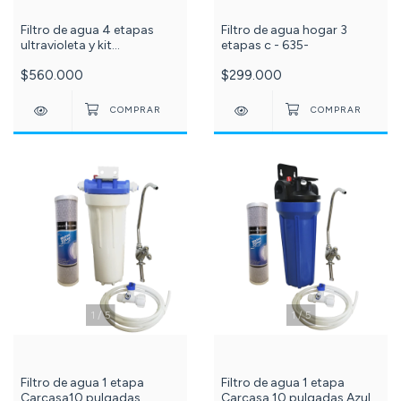
Filtro de agua 4 etapas
Filtro de agua hogar 3
ultravioleta y kit
etapas c - 635-
membranas de repuesto 10
$560.000
$299.000
pulgadas c -119-501-
1
/
5
1
/
5
Filtro de agua 1 etapa
Filtro de agua 1 etapa
Carcasa10 pulgadas
Carcasa 10 pulgadas Azul