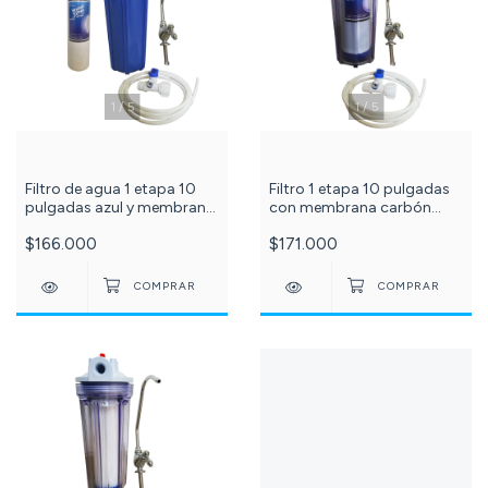
1
/
5
1
/
5
Filtro 1 etapa 10 pulgadas
Filtro de agua 1 etapa 10
con membrana carbón
pulgadas azul y membrana
granular c-101-73-87-23
polipropileno sedimentos 5
$171.000
$166.000
micras c--129-73-87-22