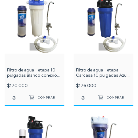
1
/
5
1
/
5
Filtro de agua 1 etapa 10
Filtro de agua 1 etapa
pulgadas Blanco conexión
Carcasa 10 pulgadas Azul
1/2 con membrana filtrante
conexión 1/2 con
$170.000
$176.000
carbón granular c-182-73-
membrana filtrante carbón
87-23
granular c-129-73-87-23