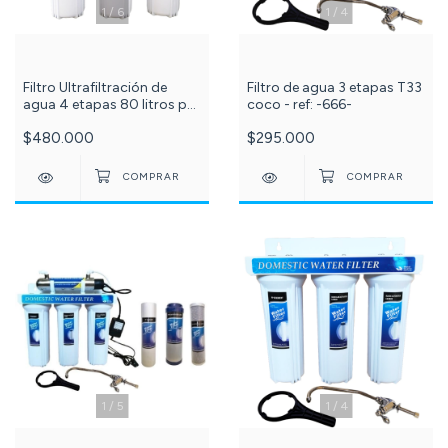
1
/
4
1
/
6
Filtro de agua 3 etapas T33
Filtro Ultrafiltración de
coco - ref: -666-
agua 4 etapas 80 litros por
hora PuriPlus c -533-
$295.000
$480.000
1
/
5
1
/
4