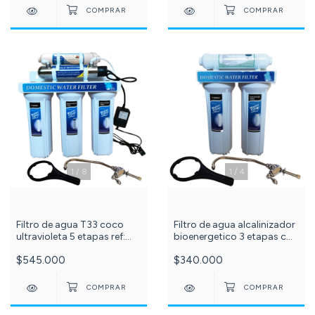
1
/
8
1
/
4
Filtro de agua T33 coco
Filtro de agua alcalinizador
ultravioleta 5 etapas ref:
bioenergetico 3 etapas c
592
-607-
$545.000
$340.000