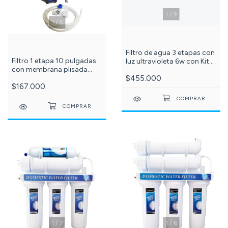
1
/
9
1
/
5
Filtro de agua 3 etapas con
Filtro 1 etapa 10 pulgadas
luz ultravioleta 6w con Kit
con membrana plisada
x2 membranas 10
sedimentos 20 micras c-
$455.000
pulgadas c -210-572-
$167.000
101-73-87-99
1
/
7
1
/
6