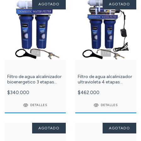
AGOTADO
AGOTADO
1
/
4
1
/
6
Filtro de agua alcalinizador
Filtro de agua alcalinizador
bioenergetico 3 etapas
ultravioleta 4 etapas
Puriplus azul c -607-
Puriplus azul c -594-
$340.000
$462.000
DETALLES
DETALLES
AGOTADO
AGOTADO