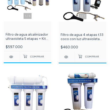
1
/
6
1
/
7
Filtro de agua alcalinizador
Filtro de agua 4 etapas t33
ultravioleta 5 etapas + Kit
coco con luz ultravioleta
x3 membranas 10
6w - ref: 609
$597.000
$460.000
pulgadas sedimentos,
carbón granular y bloque c
-517-501-