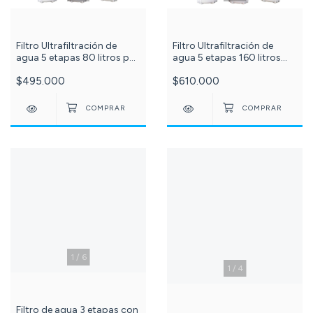
Filtro Ultrafiltración de
Filtro Ultrafiltración de
agua 5 etapas 80 litros por
agua 5 etapas 160 litros
hora PuriPlus - ref: 534
por hora PuriPlus c-632-
$495.000
$610.000
1
/
6
1
/
4
Filtro de agua 3 etapas con