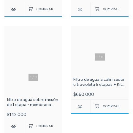
1
/
8
1
/
3
Filtro de agua alcalinizador
ultravioleta 5 etapas + Kit
x3 membranas 10
$660.000
pulgadas sedimentos,
filtro de agua sobre mesón
carbón granular y bloque +
de 1 etapa - membrana
TUBO UV 6W -c -517-501-
CTO carbón bloque - cod-
13
$142.000
56-