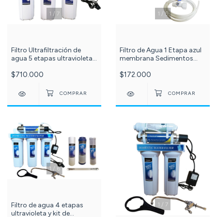
1
/
7
1
/
5
Filtro Ultrafiltración de
Filtro de Agua 1 Etapa azul
agua 5 etapas ultravioleta
membrana Sedimentos
80 litros por hora PuriPlus c
Plisada 20 Micras + Grifo c-
$710.000
$172.000
-535-
129-73-87-99-
1
/
6
Filtro de agua 4 etapas
1
/
7
ultravioleta y kit de