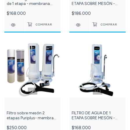
de 1 etapa - membrana
ETAPA SOBRE MESÓN -
CTO carbón bloque +
MEMBRANA DOBLE PP -
$168.000
$186.000
Membrana de Repuesto-
GAC PURIPLUS + membrana
cod-56 - 24 -
de Repuesto - cod - 647-
102 -
1
/
4
1
/
3
Filtro sobre mesón 2
FILTRO DE AGUA DE 1
etapas Puriplus- membrana
ETAPA SOBRE MESÓN -
PP y CTO bloque + kit
MEMBRANA DOBLE PP -
$250.000
$168.000
repuesto - cod- 76 - 572-
GAC PURIPLUS - cod - 647-