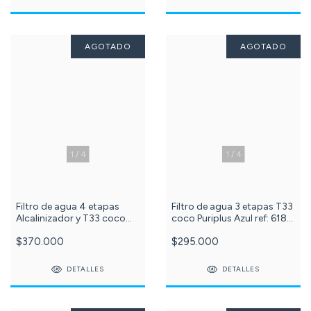
AGOTADO
AGOTADO
1
/
4
1
/
4
Filtro de agua 4 etapas
Filtro de agua 3 etapas T33
Alcalinizador y T33 coco
coco Puriplus Azul ref: 618-
Puriplus Azul ref: 618-32-31
31
$370.000
$295.000
DETALLES
DETALLES