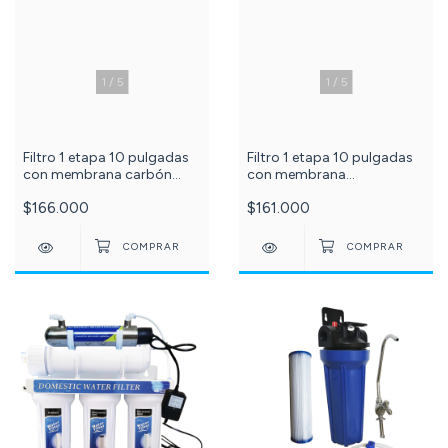
1
/
5
1
/
5
Filtro 1 etapa 10 pulgadas
Filtro 1 etapa 10 pulgadas
con membrana carbón
con membrana
activado bloque c-101-73-
polipropileno 5 micras c
$166.000
$161.000
87-24
-101-73-87-22-