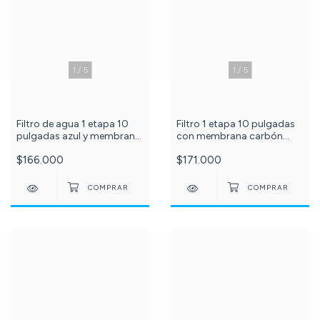
1
/
5
1
/
5
Filtro 1 etapa 10 pulgadas
Filtro de agua 1 etapa 10
con membrana carbón
pulgadas azul y membrana
granular c-101-73-87-23
polipropileno sedimentos 5
$171.000
$166.000
micras c--129-73-87-22