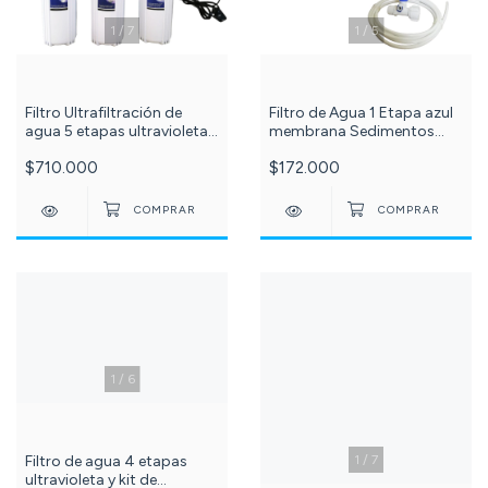
1
/
7
1
/
5
Filtro Ultrafiltración de
Filtro de Agua 1 Etapa azul
agua 5 etapas ultravioleta
membrana Sedimentos
80 litros por hora PuriPlus c
Plisada 20 Micras + Grifo c-
$710.000
$172.000
-535-
129-73-87-99-
1
/
6
Filtro de agua 4 etapas
1
/
7
ultravioleta y kit de