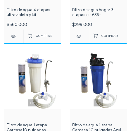
Filtro de agua 4 etapas
Filtro de agua hogar 3
ultravioleta y kit
etapas c - 635-
membranas de repuesto 10
$560.000
$299.000
pulgadas c -119-501-
1
/
5
1
/
5
Filtro de agua 1 etapa
Filtro de agua 1 etapa
Carcasa10 pulgadas
Carcasa 10 pulgadas Azul