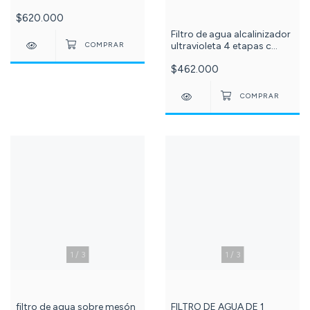
repuesto con tubo uv 6
$620.000
wattios c -119-501-013-
Filtro de agua alcalinizador
ultravioleta 4 etapas c
-594-
$462.000
1
/
3
1
/
3
filtro de agua sobre mesón
FILTRO DE AGUA DE 1