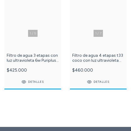
1
/
5
1
/
7
Filtro de agua 3 etapas con
Filtro de agua 4 etapas t33
luz ultravioleta 6w Puriplus
coco con luz ultravioleta
azul c -619-
6w Puriplus azul ref: 609
$425.000
$460.000
DETALLES
DETALLES