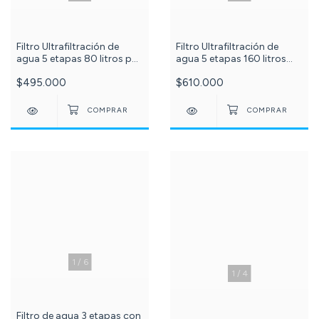
Filtro Ultrafiltración de
Filtro Ultrafiltración de
agua 5 etapas 80 litros por
agua 5 etapas 160 litros
hora PuriPlus - ref: 534
por hora PuriPlus c-632-
$495.000
$610.000
1
/
6
1
/
4
Filtro de agua 3 etapas con