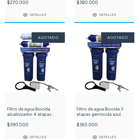
$270.000
$380.000
105-031-
DETALLES
DETALLES
AGOTADO
AGOTADO
1
/
5
1
/
4
Filtro de agua Biocida
Filtro de agua Biocida 3
alcalinizador 4 etapas
etapas germicida azul
Puriplus Azul c -618-105-
Puriplus
$390.000
$365.000
032-
DETALLES
DETALLES