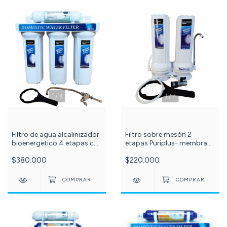
1
/
4
1
/
4
Filtro de agua alcalinizador
Filtro sobre mesón 2
bioenergetico 4 etapas c
etapas Puriplus- membrana
-570-
PP y CTO bloque - cod- 76 -
$380.000
$220.000