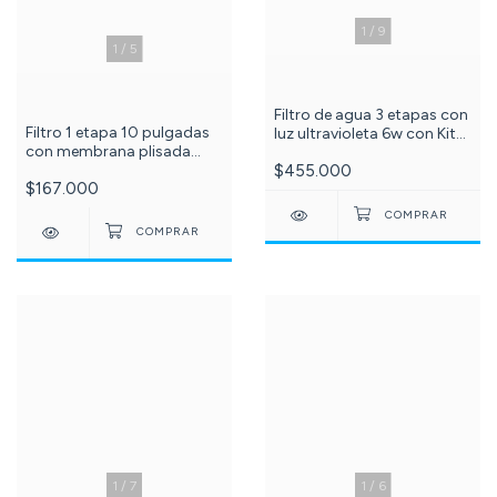
1
/
9
1
/
5
Filtro de agua 3 etapas con
Filtro 1 etapa 10 pulgadas
luz ultravioleta 6w con Kit
con membrana plisada
x2 membranas 10
sedimentos 20 micras c-
$455.000
pulgadas c -210-572-
$167.000
101-73-87-99
1
/
7
1
/
6