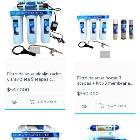
1
/
8
1
/
4
Filtro de agua alcalinizador
Filtro de agua hogar 3
ultravioleta 5 etapas c
etapas + Kit x3 membranas
-517-
de repuesto 10 pulgadas
$547.000
$350.000
(Sedimentos, carbón
bloque y granular c -635-
501-