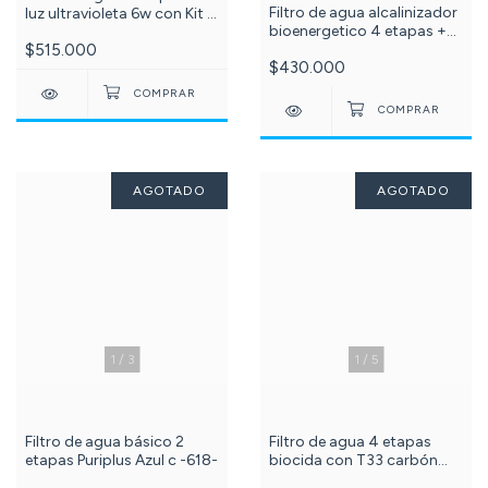
Filtro de agua alcalinizador
luz ultravioleta 6w con Kit x
bioenergetico 4 etapas +
2 membranas 10 pulgadas
Kit x3 membranas 10 pulg
$515.000
y tubo uv 6w c -210-572-
$430.000
sedimentos, carbón
013-
granular y bloque c -570-
501-
AGOTADO
AGOTADO
1
/
3
1
/
5
Filtro de agua básico 2
Filtro de agua 4 etapas
etapas Puriplus Azul c -618-
biocida con T33 carbón
coco Puriplus Azul c - 618-