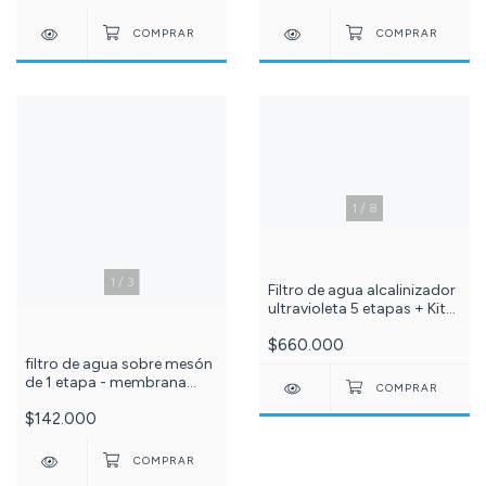
1
/
8
1
/
3
Filtro de agua alcalinizador
ultravioleta 5 etapas + Kit
x3 membranas 10
$660.000
pulgadas sedimentos,
filtro de agua sobre mesón
carbón granular y bloque +
de 1 etapa - membrana
TUBO UV 6W -c -517-501-
CTO carbón bloque - cod-
13
$142.000
56-