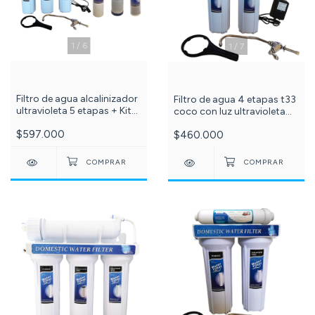
1
/
6
1
/
7
Filtro de agua alcalinizador
Filtro de agua 4 etapas t33
ultravioleta 5 etapas + Kit
coco con luz ultravioleta
x3 membranas 10
6w - ref: 609
$597.000
$460.000
pulgadas sedimentos,
carbón granular y bloque c
-517-501-