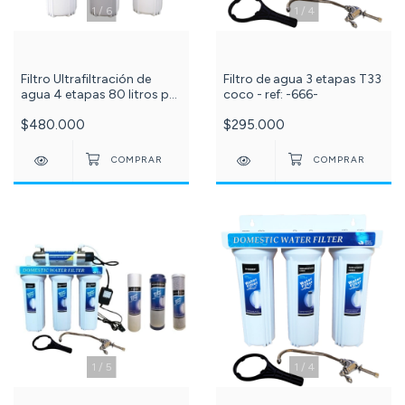
1
/
4
1
/
6
Filtro de agua 3 etapas T33
Filtro Ultrafiltración de
coco - ref: -666-
agua 4 etapas 80 litros por
hora PuriPlus c -533-
$295.000
$480.000
1
/
5
1
/
4