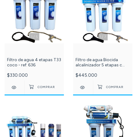
1
/
5
1
/
7
Filtro de agua 4 etapas T33
Filtro de agua Biocida
coco - ref: 636
alcalinizador 5 etapas c
-586-
$330.000
$445.000