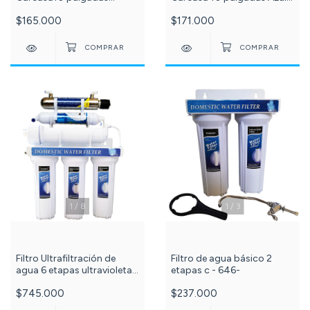
Blanco conexión 1/2 con
conexión 1/2 con
$165.000
$171.000
membrana filtrante carbón
membrana filtrante carbón
activado bloque c-182-73-
activado bloque c--129-
87-24-
73-87-24
1
/
8
1
/
3
Filtro Ultrafiltración de
Filtro de agua básico 2
agua 6 etapas ultravioleta
etapas c - 646-
80 litros por hora PuriPlus c
$745.000
$237.000
-536-