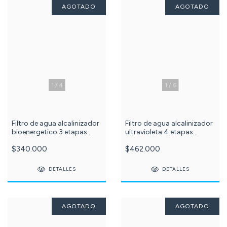
AGOTADO
AGOTADO
1
/
4
1
/
6
Filtro de agua alcalinizador
Filtro de agua alcalinizador
bioenergetico 3 etapas
ultravioleta 4 etapas
Puriplus azul c -607-
Puriplus azul c -594-
$340.000
$462.000
DETALLES
DETALLES
AGOTADO
AGOTADO