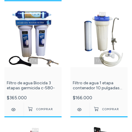
1
/
4
1
/
5
Filtro de agua Biocida 3
Filtro de agua 1 etapa
etapas germicida c-580-
contenedor 10 pulgadas
Blanco conexión 1/2 con
$365.000
$166.000
membrana filtrante
polipropileno PLISADO
sedimentos 20 micras c-
182-73-87-99