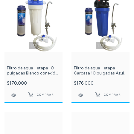
1
/
5
1
/
5
Filtro de agua 1 etapa 10
Filtro de agua 1 etapa
pulgadas Blanco conexión
Carcasa 10 pulgadas Azul
1/2 con membrana filtrante
conexión 1/2 con
$170.000
$176.000
carbón granular c-182-73-
membrana filtrante carbón
87-23
granular c-129-73-87-23