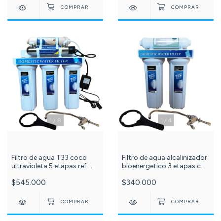
1
/
8
1
/
4
Filtro de agua T33 coco
Filtro de agua alcalinizador
ultravioleta 5 etapas ref:
bioenergetico 3 etapas c
592
-607-
$545.000
$340.000