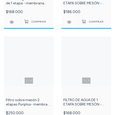
de 1 etapa - membrana
ETAPA SOBRE MESÓN -
CTO carbón bloque +
MEMBRANA DOBLE PP -
$168.000
$186.000
Membrana de Repuesto-
GAC PURIPLUS + membrana
cod-56 - 24 -
de Repuesto - cod - 647-
102 -
1
/
4
1
/
3
Filtro sobre mesón 2
FILTRO DE AGUA DE 1
etapas Puriplus- membrana
ETAPA SOBRE MESÓN -
PP y CTO bloque + kit
MEMBRANA DOBLE PP -
$250.000
$168.000
repuesto - cod- 76 - 572-
GAC PURIPLUS - cod - 647-